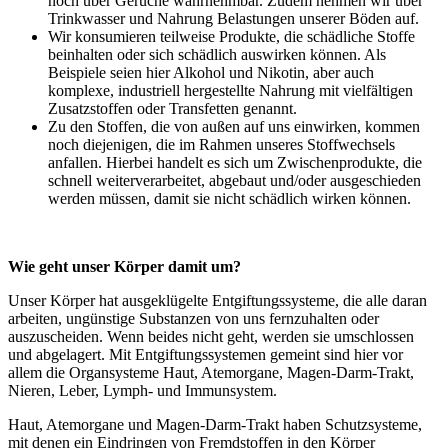
noch über Gerüche wahrnehmbar. Zudem nehmen wir über
Trinkwasser und Nahrung Belastungen unserer Böden auf.
Wir konsumieren teilweise Produkte, die schädliche Stoffe
beinhalten oder sich schädlich auswirken können. Als
Beispiele seien hier Alkohol und Nikotin, aber auch
komplexe, industriell hergestellte Nahrung mit vielfältigen
Zusatzstoffen oder Transfetten genannt.
Zu den Stoffen, die von außen auf uns einwirken, kommen
noch diejenigen, die im Rahmen unseres Stoffwechsels
anfallen. Hierbei handelt es sich um Zwischenprodukte, die
schnell weiterverarbeitet, abgebaut und/oder ausgeschieden
werden müssen, damit sie nicht schädlich wirken können.
Wie geht unser Körper damit um?
Unser Körper hat ausgeklügelte Entgiftungssysteme, die alle daran
arbeiten, ungünstige Substanzen von uns fernzuhalten oder
auszuscheiden. Wenn beides nicht geht, werden sie umschlossen
und abgelagert. Mit Entgiftungssystemen gemeint sind hier vor
allem die Organsysteme Haut, Atemorgane, Magen-Darm-Trakt,
Nieren, Leber, Lymph- und Immunsystem.
Haut, Atemorgane und Magen-Darm-Trakt haben Schutzsysteme,
mit denen ein Eindringen von Fremdstoffen in den Körper